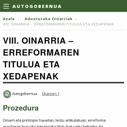
AUTOGOBERNUA
Azala
Adostutako Oinarriak
VIII. OINARRIA – ERREFORMAREN TITULUA ETA XEDAPENAK
VIII. OINARRIA –
ERREFORMAREN
TITULUA ETA
XEDAPENAK
Autogobernua
Ekarpen 1
Prozedura
Oinarri eta printzipio hauetan, testu artikulatuan, erreforma
arautzeari buruzko berariazko titulu bat sartu beharko da.