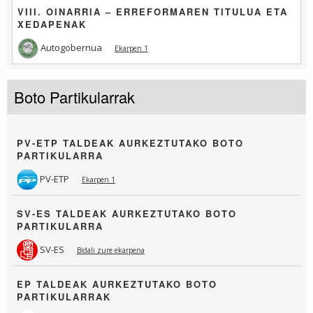
VIII. OINARRIA – ERREFORMAREN TITULUA ETA
XEDAPENAK
Autogobernua
Ekarpen 1
Boto Partikularrak
PV-ETP TALDEAK AURKEZTUTAKO BOTO
PARTIKULARRA
PV-ETP
Ekarpen 1
SV-ES TALDEAK AURKEZTUTAKO BOTO
PARTIKULARRA
SV-ES
Bidali zure ekarpena
EP TALDEAK AURKEZTUTAKO BOTO
PARTIKULARRAK