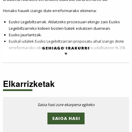
Honako hauek izango dute erreformarako ekimena:
Eusko Legebiltzarrak. Aldatzeko prozesuari ekingo zaio Eusko
Legebiltzarreko kideen bosten batek eskatzen duenean.
Eusko Jaurlaritzak.
Euskal udalek Eusko Legebiltzarrari proposatu ahal izango diote
erreformarako ekimena egikaritzea, baldin eta udalbatzen % 20k,
GEHIAGO IRAKURRI
gutxienez, eskatzen badu, betiere ehuneko horrek populazioaren
% 15, gutxienez, ordezkatzen badu.
Halaber, hauteskunde-erroldaren, hots, boto-eskubidea duten
herritarren % 5en sinadura egiaztatuari ere legea erreformatzeko
Elkarrizketak
proposamena egiteko ekimena onartuko zaio.
Erreforma Eusko Legebiltzarrean eztabaidatzen eta izapidetzen ari
den bitartean, herritarrek parte hartzeko prozedurak zabalduko dira,
non oinarri hauetan parte hartzeko xedatu diren baliabideak eta
Saioa hasi zure ekarpena egiteko
galdeketak erabili ahal izango baitira.
SAIOA HASI
Erreformarako proposamena onartzeko Eusko Legebiltzarraren
gehiengo osoaren baieztapena beharko da.